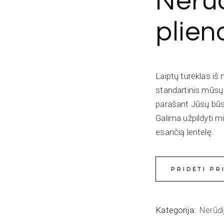
Nerūd
plien
Laiptų turėklas iš 
standartinis mūsų 
parašant Jūsų būsi
Galima užpildyti 
esančią lentelę.
PRIDĖTI PR
Kategorija:
Nerūdi