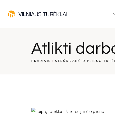
Laipt
LA
Nerū
turėk
Medin
La
Atlikti darb
Stikl
Ne
tu
PRADINIS
NERŪDIJANČIO PLIENO TURĖ
Me
St