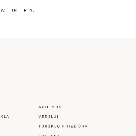
TW
IN
PIN
I
APIE MUS
KLAI
VERSLUI
I
TURĖKLŲ PRIEŽIŪRA