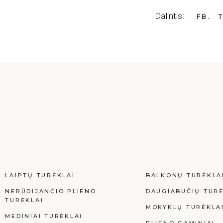
Dalintis:
FB
LAIPTŲ TURĖKLAI
BALKONŲ TURĖKLA
NERŪDIJANČIO PLIENO
DAUGIABUČIŲ TURĖ
TURĖKLAI
MOKYKLŲ TURĖKLA
MEDINIAI TURĖKLAI