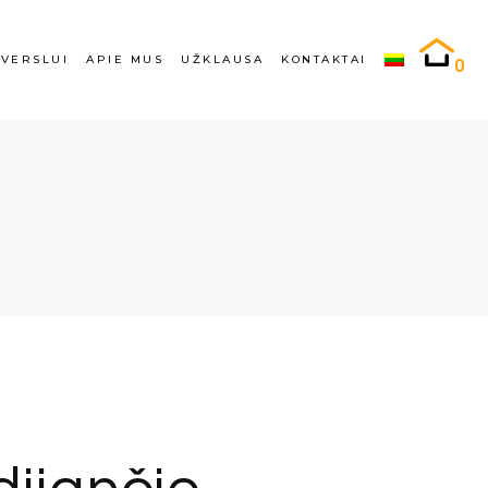
rslui
Apie mus
Atlikti darbai
VERSLUI
APIE MUS
UŽKLAUSA
KONTAKTAI
0
ugiabučių turėklai
Karjera
Užklausa
kyklų turėklai
Turėklų gamyba ir
projektavimas
lai
Verslui
Apie mus
Atlikti darbai
i
Daugiabučių turėklai
Karjera
Užklausa
ūra
Mokyklų turėklai
Turėklų gamyba ir
projektavimas