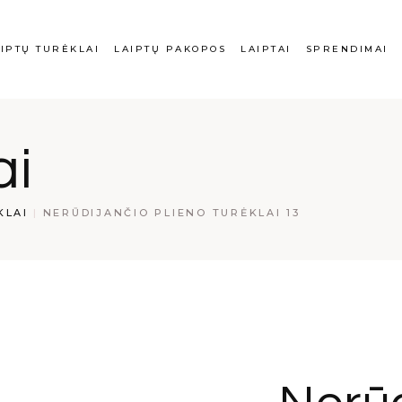
ų turėklai
Laiptų pakopos
Laiptai
Balkonų turėklai
Ve
IPTŲ TURĖKLAI
LAIPTŲ PAKOPOS
LAIPTAI
SPRENDIMAI
dijančio plieno
Vidaus palangės
Laiptasijos
Plieno gaminiai
Da
lai
Turėklų priežiūra
Mo
iai turėklai
iptų turėklai
Laiptų pakopos
Laiptai
Balkonų turėk
ai
o turėklai
rūdijančio plieno
Vidaus palangės
Laiptasijos
Plieno gaminia
rėklai
Turėklų prieži
KLAI
NERŪDIJANČIO PLIENO TURĖKLAI 13
diniai turėklai
iklo turėklai