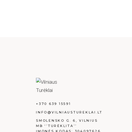
+370 639 15591
INFO@VILNIAUSTUREKLAI.LT
SMOLENSKO G. 6, VILNIUS
MB ‘’TURĖKLITA’’
ĮMONĖS KODAS: 304097626