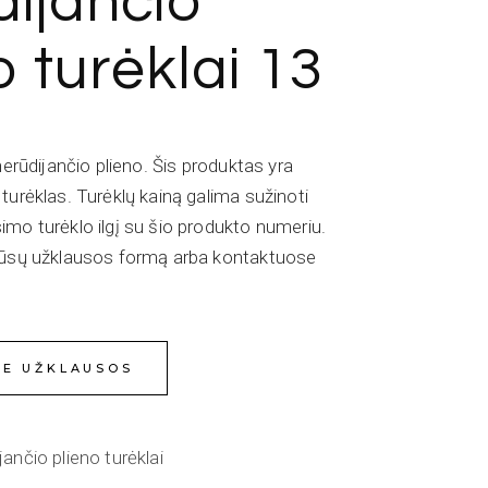
ijančio
o turėklai 13
nerūdijančio plieno. Šis produktas yra
turėklas. Turėklų kainą galima sužinoti
mo turėklo ilgį su šio produkto numeriu.
mūsų užklausos formą arba kontaktuose
IE UŽKLAUSOS
jančio plieno turėklai