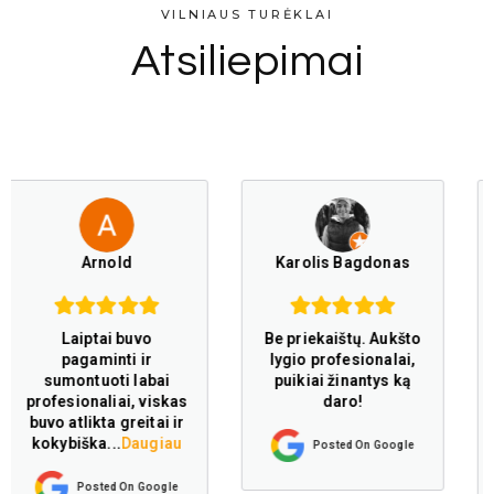
VILNIAUS TURĖKLAI
Atsiliepimai
nold
Karolis Bagdonas
tai buvo
Be priekaištų. Aukšto
minti ir
lygio profesionalai,
Elvyra S
oti labai
puikiai žinantys ką
aliai, viskas
daro!
ta greitai ir
a
...
Daugiau
Posted On Google
Esame l
patenkinti t
ted On Google
Kruopščiai, 