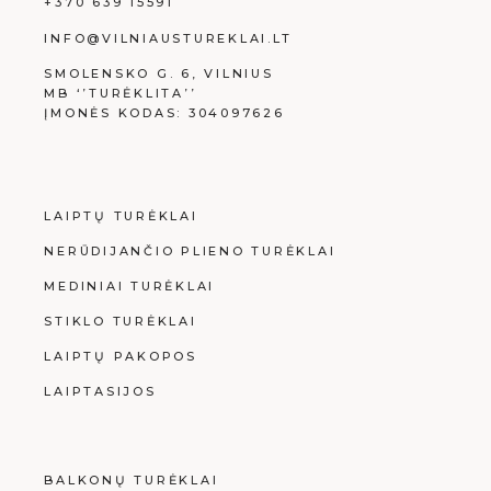
+370 639 15591
INFO@VILNIAUSTUREKLAI.LT
SMOLENSKO G. 6, VILNIUS
MB ‘’TURĖKLITA’’
ĮMONĖS KODAS: 304097626
LAIPTŲ TURĖKLAI
NERŪDIJANČIO PLIENO TURĖKLAI
MEDINIAI TURĖKLAI
STIKLO TURĖKLAI
LAIPTŲ PAKOPOS
LAIPTASIJOS
BALKONŲ TURĖKLAI