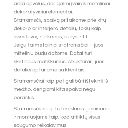
arba apvalus, dar galimi įvairūs metaliniai
dekoratyviniai elementai.
Statramsčių spalvą pritaikome prie kitų
dekoro ar interjero detalių, tokių kaip
šviestuvai, rankenos, durys ir t.t.
Jeigu tai metaliniai statramsčiai – juos
milteliniu būdu dažome. Dažai turi
skirtingus matiškumus, struktūras, juos
detaliai aptariame su klientais.
Statramsčiai taip pat gali būti ištekinti iš
medžio, dengiami kita spalva negu
porankis.
Statramsčius laiptų turėklams gaminame
ir montuojame taip, kad atitiktų visus
saugumo reikalavimus.