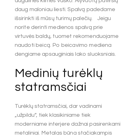
augalinės kilmės vaško. Alyvuotą paviršių
daug maloniau liesti. Spalvą padedame
išsirinkti iš mūsų turimų palečių. Jeigu
norite derinti medienos spalvą prie
virtuvės baldų, tuomet rekomenduojame
naudoti beicą. Po beicavimo mediena
dengiame apsauginiais lako sluoksniais.
Medinių turėklų
statramsčiai
Turėklų statramsčiai, dar vadinami
„užpildu“, tiek klasikiniame tiek
moderniame interjere dažnai pasirenkami
metaliniai. Metalas būna stačiakampis