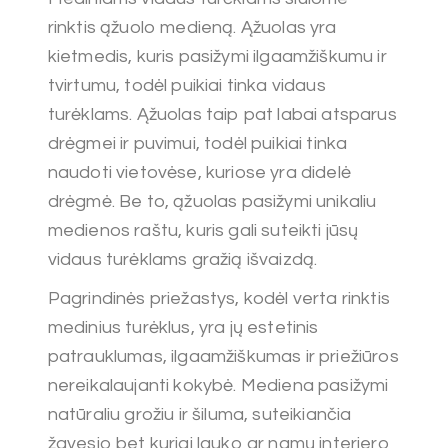
rinktis ąžuolo medieną. Ąžuolas yra
kietmedis, kuris pasižymi ilgaamžiškumu ir
tvirtumu, todėl puikiai tinka vidaus
turėklams. Ąžuolas taip pat labai atsparus
drėgmei ir puvimui, todėl puikiai tinka
naudoti vietovėse, kuriose yra didelė
drėgmė. Be to, ąžuolas pasižymi unikaliu
medienos raštu, kuris gali suteikti jūsų
vidaus turėklams gražią išvaizdą.
Pagrindinės priežastys, kodėl verta rinktis
medinius turėklus, yra jų estetinis
patrauklumas, ilgaamžiškumas ir priežiūros
nereikalaujanti kokybė. Mediena pasižymi
natūraliu grožiu ir šiluma, suteikiančia
žavesio bet kuriai lauko ar namų interjero