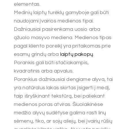
elementas.
Medinių laiptų turėklų gamyboje gali būti
naudojami įvairios medienos tipai.
Dažniausiai pasirenkama uosio arba
ąžuolo masyvo mediena. Medienos tipas
pagal kliento poreikį yra pritaikomas prie
esamų grindų arba
laiptų pakopų
.
Porankis gali būti stačiakampis,
kvadratinis arba apvalus.
Porankius dažniausiai dengiame alyva, tai
yra natūralus lakas skirtas įsigerti į medį,
taip išryškinant tekstūrą, bei paliekant
medienos poras atviras. Šiuolaikinėse
medžio alyvų sudėtyse galima rasti linų
sėmenų, tiko, ar sojų aliejų, bei įvairių rūšių