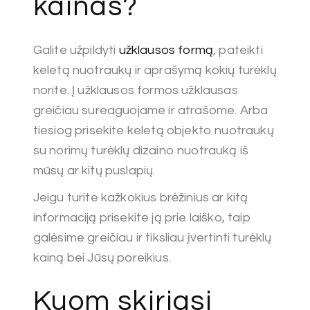
kainas?
Galite užpildyti
užklausos formą
, pateikti
keletą nuotraukų ir aprašymą kokių turėklų
norite. Į užklausos formos užklausas
greičiau sureaguojame ir atrašome. Arba
tiesiog prisekite keletą objekto nuotraukų
su norimų turėklų dizaino nuotrauką iš
mūsų ar kitų puslapių.
Jeigu turite kažkokius brėžinius ar kitą
informaciją prisekite ją prie laiško, taip
galėsime greičiau ir tiksliau įvertinti turėklų
kainą bei Jūsų poreikius.
Kuom skiriasi