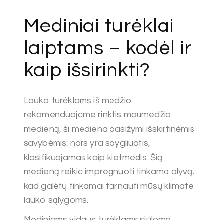
Mediniai turėklai
laiptams – kodėl ir
kaip išsirinkti?
Lauko turėklams iš medžio
rekomenduojame rinktis maumedžio
medieną, ši mediena pasižymi išskirtinėmis
savybėmis: nors yra spygliuotis,
klasifikuojamas kaip kietmedis. Šią
medieną reikia impregnuoti tinkama alyvą,
kad galėtų tinkamai tarnauti mūsų klimate
lauko sąlygoms.
Mediniams vidaus turėklams siūlome