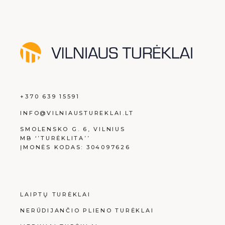
+370 639 15591
INFO@VILNIAUSTUREKLAI.LT
SMOLENSKO G. 6, VILNIUS
MB ‘’TURĖKLITA’’
ĮMONĖS KODAS: 304097626
LAIPTŲ TURĖKLAI
NERŪDIJANČIO PLIENO TURĖKLAI