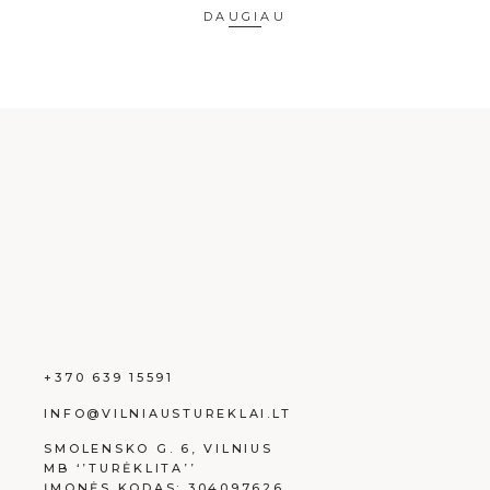
DAUGIAU
+370 639 15591
INFO@VILNIAUSTUREKLAI.LT
SMOLENSKO G. 6, VILNIUS
MB ‘’TURĖKLITA’’
ĮMONĖS KODAS: 304097626