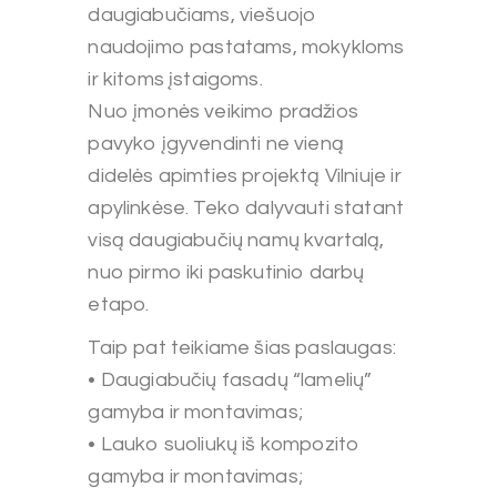
daugiabučiams, viešuojo
naudojimo pastatams, mokykloms
ir kitoms įstaigoms.
Nuo įmonės veikimo pradžios
pavyko įgyvendinti ne vieną
didelės apimties projektą Vilniuje ir
apylinkėse. Teko dalyvauti statant
visą daugiabučių namų kvartalą,
nuo pirmo iki paskutinio darbų
etapo.
Taip pat teikiame šias paslaugas:
• Daugiabučių fasadų “lamelių”
gamyba ir montavimas;
• Lauko suoliukų iš kompozito
gamyba ir montavimas;