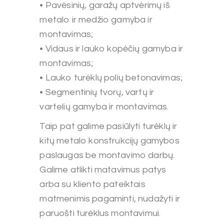
• Pavėsinių, garažų aptvėrimų iš
metalo ir medžio gamyba ir
montavimas;
• Vidaus ir lauko kopėčių gamyba ir
montavimas;
• Lauko turėklų polių betonavimas;
• Segmentinių tvorų, vartų ir
vartelių gamyba ir montavimas.
Taip pat galime pasiūlyti turėklų ir
kitų metalo konstrukcijų gamybos
paslaugas be montavimo darbų.
Galime atlikti matavimus patys
arba su kliento pateiktais
matmenimis pagaminti, nudažyti ir
paruošti turėklus montavimui.