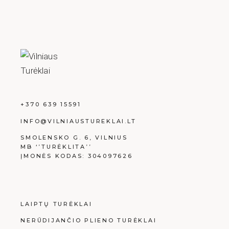
+370 639 15591
INFO@VILNIAUSTUREKLAI.LT
SMOLENSKO G. 6, VILNIUS
MB ‘’TURĖKLITA’’
ĮMONĖS KODAS: 304097626
LAIPTŲ TURĖKLAI
NERŪDIJANČIO PLIENO TURĖKLAI