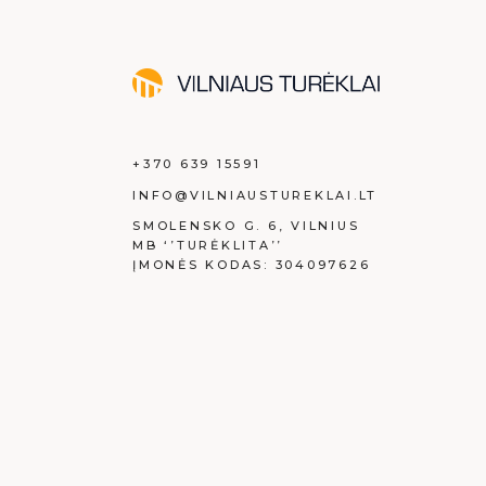
+370 639 15591
INFO@VILNIAUSTUREKLAI.LT
SMOLENSKO G. 6, VILNIUS
MB ‘’TURĖKLITA’’
ĮMONĖS KODAS: 304097626