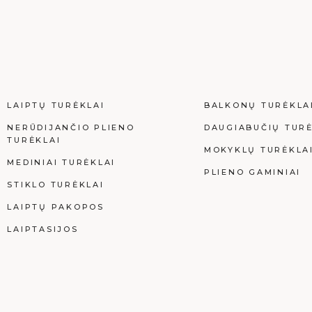
LAIPTŲ TURĖKLAI
BALKONŲ TURĖKLA
NERŪDIJANČIO PLIENO
DAUGIABUČIŲ TURĖ
TURĖKLAI
MOKYKLŲ TURĖKLA
MEDINIAI TURĖKLAI
PLIENO GAMINIAI
STIKLO TURĖKLAI
LAIPTŲ PAKOPOS
LAIPTASIJOS