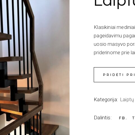
Laipt
Klasikiniai mediniai
pageidavimu pagam
uosio masyvo pora
priderinome prie l
PRIDĖTI PR
Kategorija:
Laiptų 
Dalintis:
FB