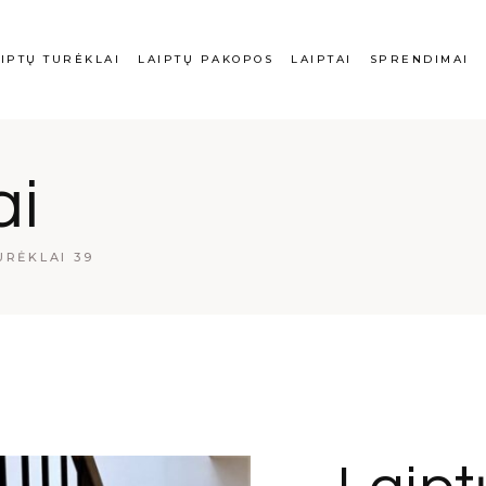
ų turėklai
Laiptų pakopos
Laiptai
Balkonų turėklai
Ve
IPTŲ TURĖKLAI
LAIPTŲ PAKOPOS
LAIPTAI
SPRENDIMAI
dijančio plieno
Vidaus palangės
Laiptasijos
Plieno gaminiai
Da
lai
Turėklų priežiūra
Mo
iai turėklai
iptų turėklai
Laiptų pakopos
Laiptai
Balkonų turėk
ai
o turėklai
rūdijančio plieno
Vidaus palangės
Laiptasijos
Plieno gaminia
rėklai
Turėklų prieži
URĖKLAI 39
diniai turėklai
iklo turėklai