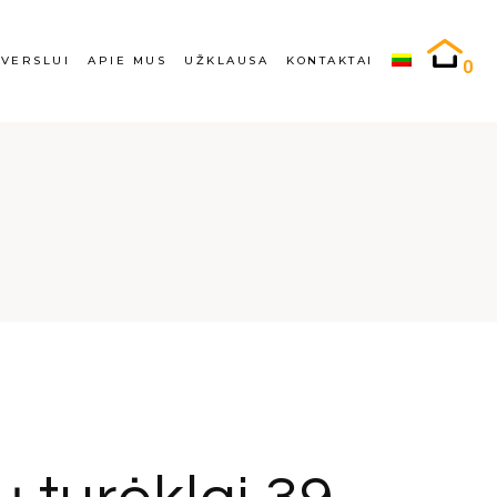
rslui
Apie mus
Atlikti darbai
VERSLUI
APIE MUS
UŽKLAUSA
KONTAKTAI
0
ugiabučių turėklai
Karjera
Užklausa
kyklų turėklai
Turėklų gamyba ir
projektavimas
lai
Verslui
Apie mus
Atlikti darbai
i
Daugiabučių turėklai
Karjera
Užklausa
ūra
Mokyklų turėklai
Turėklų gamyba ir
projektavimas