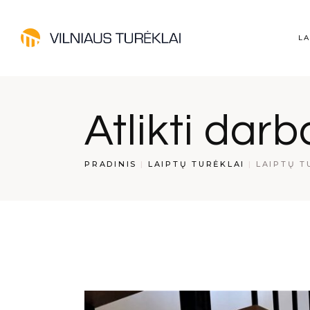
Laipt
LA
Nerū
turėk
Medin
La
Atlikti darb
Stikl
Ne
tu
PRADINIS
LAIPTŲ TURĖKLAI
LAIPTŲ T
Me
St