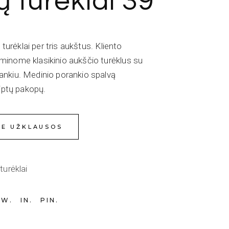
ų turėklai 39
 turėklai per tris aukštus. Kliento
inome klasikinio aukščio turėklus su
nkiu. Medinio porankio spalvą
aiptų pakopų.
IE UŽKLAUSOS
turėklai
TW
IN
PIN