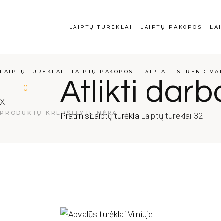
LAIPTŲ TURĖKLAI
LAIPTŲ PAKOPOS
LA
LAIPTŲ TURĖKLAI
LAIPTŲ PAKOPOS
LAIPTAI
SPRENDIMA
Atlikti darb
0
X
PRODUKTŲ KREPŠELYJE NĖRA
Pradinis
Laiptų turėklai
Laiptų turėklai 32