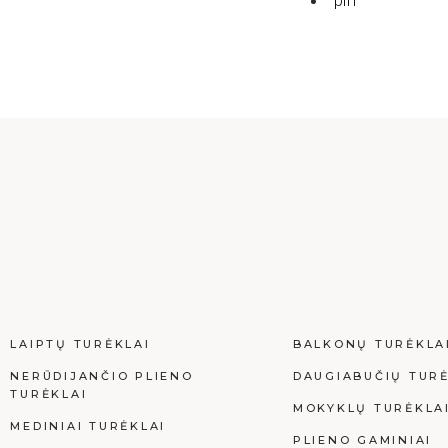
pin
LAIPTŲ TURĖKLAI
BALKONŲ TURĖKLA
NERŪDIJANČIO PLIENO
DAUGIABUČIŲ TURĖ
TURĖKLAI
MOKYKLŲ TURĖKLA
MEDINIAI TURĖKLAI
PLIENO GAMINIAI