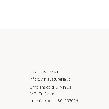
+370 639 15591
info@vilniaustureklai.lt
Smolensko g. 6, Vilnius
MB ‘’Turėklita’’
įmonės kodas: 304097626