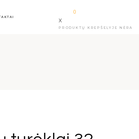
0
TAKTAI
X
PRODUKTŲ KREPŠELYJE NĖRA