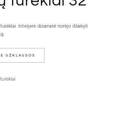
ų turėklai 32
urėklai. Interjere dizainerė norėjo išlaikyti
ką.
IE UŽKLAUSOS
turėklai