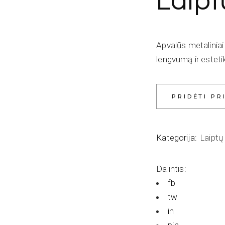
Laipt
Apvalūs metaliniai t
lengvumą ir esteti
PRIDĖTI PR
Kategorija:
Laiptų 
Dalintis:
fb
tw
in