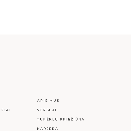
I
APIE MUS
KLAI
VERSLUI
I
TURĖKLŲ PRIEŽIŪRA
KARJERA