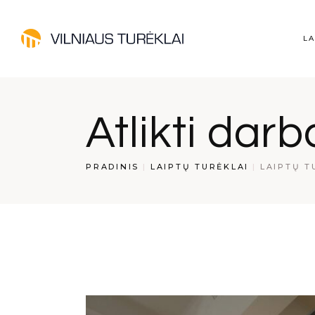
Laipt
LA
Nerū
turėk
Medin
La
Atlikti darb
Stikl
Ne
tu
PRADINIS
LAIPTŲ TURĖKLAI
LAIPTŲ T
Me
St