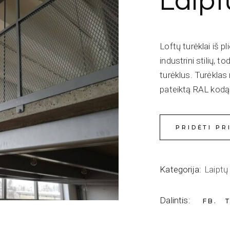
Laipt
Loftų turėklai iš p
industrini stilių, t
turėklus. Turėkla
pateiktą RAL kodą
PRIDĖTI PR
Kategorija:
Laiptų 
Dalintis:
FB