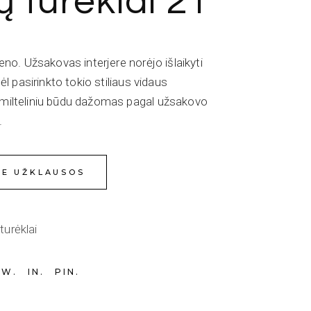
ų turėklai 21
lieno. Užsakovas interjere norėjo išlaikyti
odėl pasirinkto tokio stiliaus vidaus
s milteliniu būdu dažomas pagal užsakovo
.
IE UŽKLAUSOS
turėklai
TW
IN
PIN