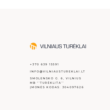
+370 639 15591
INFO@VILNIAUSTUREKLAI.LT
SMOLENSKO G. 6, VILNIUS
MB ‘’TURĖKLITA’’
ĮMONĖS KODAS: 304097626