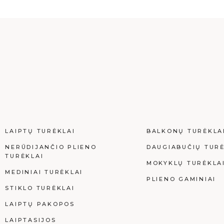
LAIPTŲ TURĖKLAI
BALKONŲ TURĖKLA
NERŪDIJANČIO PLIENO
DAUGIABUČIŲ TURĖ
TURĖKLAI
MOKYKLŲ TURĖKLA
MEDINIAI TURĖKLAI
PLIENO GAMINIAI
STIKLO TURĖKLAI
LAIPTŲ PAKOPOS
LAIPTASIJOS