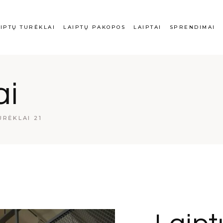
ų turėklai
Laiptų pakopos
Laiptai
Balkonų turėklai
Ve
IPTŲ TURĖKLAI
LAIPTŲ PAKOPOS
LAIPTAI
SPRENDIMAI
dijančio plieno
Vidaus palangės
Laiptasijos
Plieno gaminiai
Da
lai
Turėklų priežiūra
Mo
iai turėklai
iptų turėklai
Laiptų pakopos
Laiptai
Balkonų turėk
ai
o turėklai
rūdijančio plieno
Vidaus palangės
Laiptasijos
Plieno gaminia
rėklai
Turėklų prieži
URĖKLAI 21
diniai turėklai
iklo turėklai