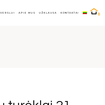
rslui
Apie mus
Atlikti darbai
VERSLUI
APIE MUS
UŽKLAUSA
KONTAKTAI
0
ugiabučių turėklai
Karjera
Užklausa
kyklų turėklai
Turėklų gamyba ir
projektavimas
lai
Verslui
Apie mus
Atlikti darbai
i
Daugiabučių turėklai
Karjera
Užklausa
ūra
Mokyklų turėklai
Turėklų gamyba ir
projektavimas