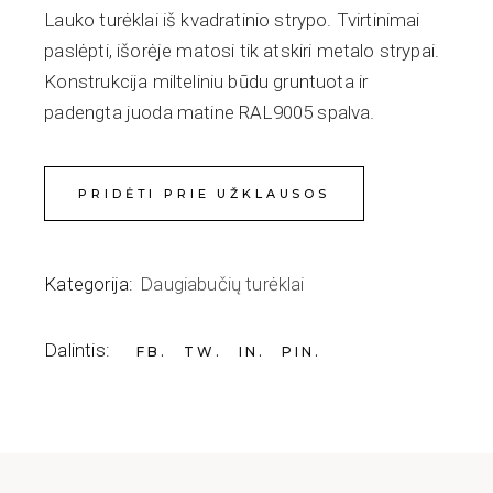
Lauko turėklai iš kvadratinio strypo. Tvirtinimai
paslėpti, išorėje matosi tik atskiri metalo strypai.
Konstrukcija milteliniu būdu gruntuota ir
padengta juoda matine RAL9005 spalva.
PRIDĖTI PRIE UŽKLAUSOS
Kategorija:
Daugiabučių turėklai
Dalintis:
FB
TW
IN
PIN