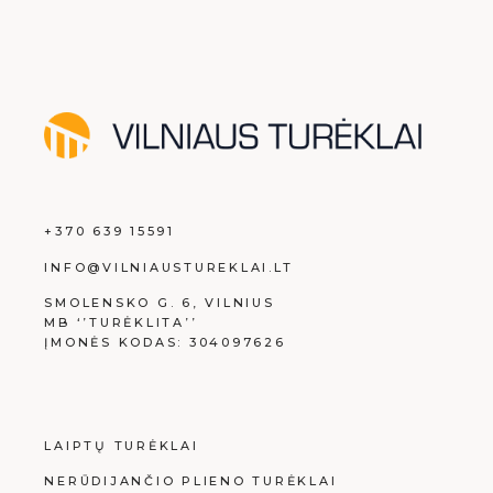
+370 639 15591
INFO@VILNIAUSTUREKLAI.LT
SMOLENSKO G. 6, VILNIUS
MB ‘’TURĖKLITA’’
ĮMONĖS KODAS: 304097626
LAIPTŲ TURĖKLAI
NERŪDIJANČIO PLIENO TURĖKLAI