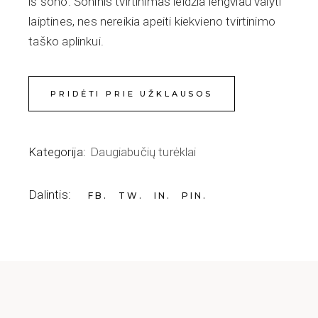
iš šono. Šoninis tvirtinimas leidžia lengviau valyti
laiptines, nes nereikia apeiti kiekvieno tvirtinimo
taško aplinkui.
PRIDĖTI PRIE UŽKLAUSOS
Kategorija:
Daugiabučių turėklai
Dalintis:
FB
TW
IN
PIN