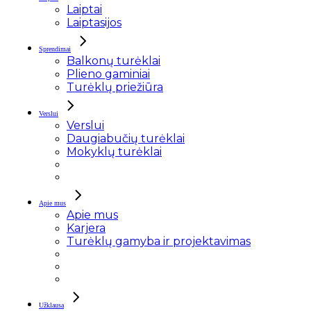
Laiptai
Laiptasijos
Sprendimai
Balkonų turėklai
Plieno gaminiai
Turėklų priežiūra
Verslui
Verslui
Daugiabučių turėklai
Mokyklų turėklai
Apie mus
Apie mus
Karjera
Turėklų gamyba ir projektavimas
Užklausa