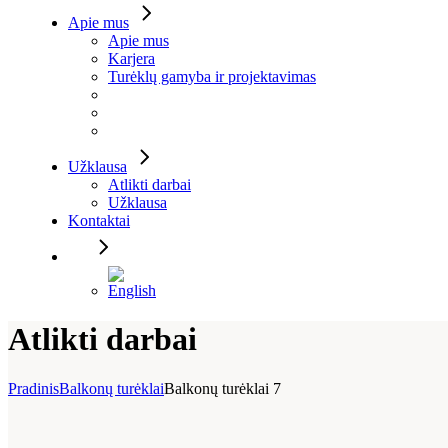
Apie mus
Apie mus
Karjera
Turėklų gamyba ir projektavimas
Užklausa
Atlikti darbai
Užklausa
Kontaktai
Atlikti darbai
Pradinis
Balkonų turėklai
Balkonų turėklai 7