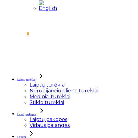
0
Laiptų turėklai
Laiptų turėklai
Nerūdijančio plieno turėklai
Mediniai turėklai
Stiklo turėklai
Laiptų pakopos
Laiptų pakopos
Vidaus palangės
Laiptai