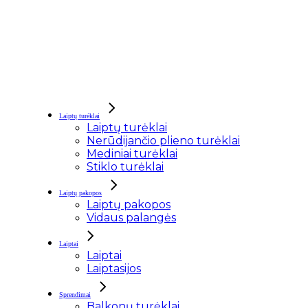
Laiptų turėklai
Laiptų turėklai
Nerūdijančio plieno turėklai
Mediniai turėklai
Stiklo turėklai
Laiptų pakopos
Laiptų pakopos
Vidaus palangės
Laiptai
Laiptai
Laiptasijos
Sprendimai
Balkonų turėklai