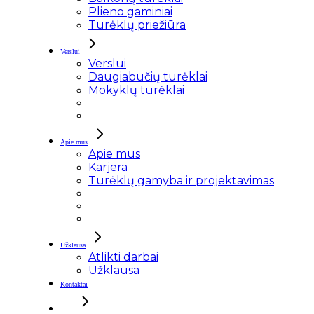
Plieno gaminiai
Turėklų priežiūra
Verslui
Verslui
Daugiabučių turėklai
Mokyklų turėklai
Apie mus
Apie mus
Karjera
Turėklų gamyba ir projektavimas
Užklausa
Atlikti darbai
Užklausa
Kontaktai