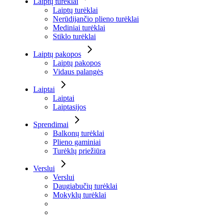
Laiptų turėklai
Laiptų turėklai
Nerūdijančio plieno turėklai
Mediniai turėklai
Stiklo turėklai
Laiptų pakopos
Laiptų pakopos
Vidaus palangės
Laiptai
Laiptai
Laiptasijos
Sprendimai
Balkonų turėklai
Plieno gaminiai
Turėklų priežiūra
Verslui
Verslui
Daugiabučių turėklai
Mokyklų turėklai