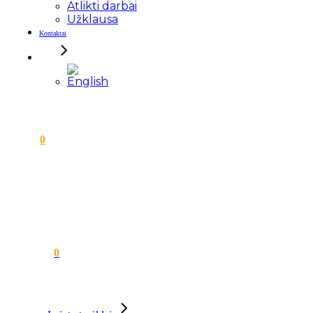
Atlikti darbai
Užklausa
Kontaktai
0
0