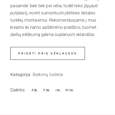
pasamdė šiek tiek per vėlai, todėl teko įšpjauti
putplastį, norint sumontuoti įdėtines detales
turėklų montavimui. Rekomenduojame į mus
kreiptis iki namo apšiltinimo pradžios, tuomet
darbų eiliškumą galima suplanuoti sklandžiai.
PRIDĖTI PRIE UŽKLAUSOS
Kategorija:
Balkonų turėklai
Dalintis:
FB
TW
IN
PIN